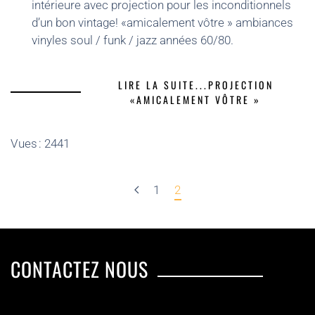
intérieure avec projection pour les inconditionnels
d’un bon vintage! «amicalement vôtre » ambiances
vinyles soul / funk / jazz années 60/80.
LIRE LA SUITE...PROJECTION
«AMICALEMENT VÔTRE »
Vues : 2441
1
2
CONTACTEZ NOUS